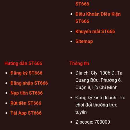
ST666
Điều Khoản Điều Kiện
ST666
Khuyến mãi ST666
Sitemap
Hướng dẫn ST666
Thông tin
Đăng ký ST666
Địa chỉ Cty: 1006 Đ. Tạ
Quang Bửu, Phường 6,
Đăng nhập ST666
Quận 8, Hồ Chí Minh
Nạp tiền ST666
Đăng ký kinh doanh: Trò
Rút ti
ề
n ST666
chơi đổi thưởng trực
tuyến
Tải App ST666
Zipcode: 700000