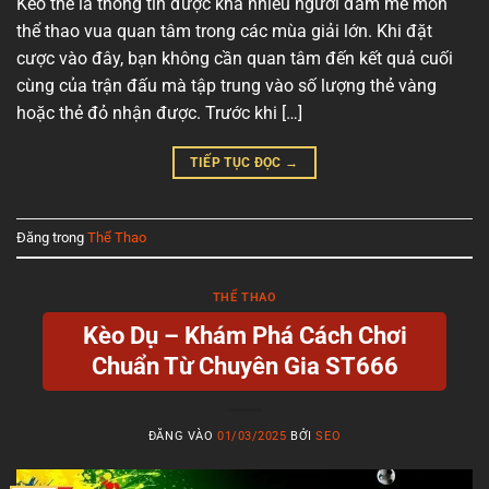
Kèo thẻ là thông tin được khá nhiều người đam mê môn
thể thao vua quan tâm trong các mùa giải lớn. Khi đặt
cược vào đây, bạn không cần quan tâm đến kết quả cuối
cùng của trận đấu mà tập trung vào số lượng thẻ vàng
hoặc thẻ đỏ nhận được. Trước khi […]
TIẾP TỤC ĐỌC
→
Đăng trong
Thể Thao
THỂ THAO
Kèo Dụ – Khám Phá Cách Chơi
Chuẩn Từ Chuyên Gia ST666
ĐĂNG VÀO
01/03/2025
BỞI
SEO