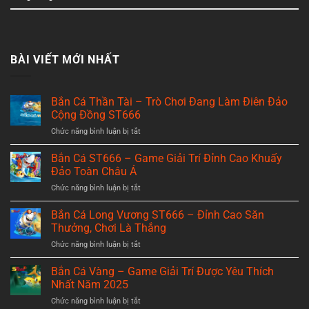
BÀI VIẾT MỚI NHẤT
Bắn Cá Thần Tài – Trò Chơi Đang Làm Điên Đảo
Cộng Đồng ST666
Chức năng bình luận bị tắt
ở
Bắn
Cá
Bắn Cá ST666 – Game Giải Trí Đỉnh Cao Khuấy
Thần
Đảo Toàn Châu Á
Tài
Chức năng bình luận bị tắt
ở
–
Bắn
Trò
Cá
Bắn Cá Long Vương ST666 – Đỉnh Cao Săn
Chơi
ST666
Đang
Thưởng, Chơi Là Thắng
–
Làm
Chức năng bình luận bị tắt
ở
Game
Điên
Bắn
Giải
Đảo
Cá
Bắn Cá Vàng – Game Giải Trí Được Yêu Thích
Trí
Cộng
Long
Đỉnh
Nhất Năm 2025
Đồng
Vương
Cao
ST666
Chức năng bình luận bị tắt
ở
ST666
Khuấy