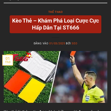
THỂ THAO
Kèo Thẻ – Khám Phá Loại Cược Cực
Hấp Dẫn Tại ST666
ĐĂNG VÀO
01/03/2025
BỞI
SEO
01
Th3