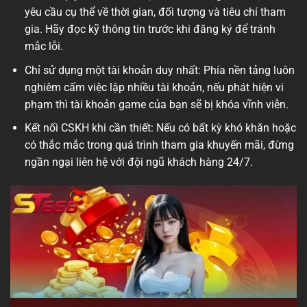
yêu cầu cụ thể về thời gian, đối tượng và tiêu chí tham
gia. Hãy đọc kỹ thông tin trước khi đăng ký để tránh
mắc lỗi.
Chỉ sử dụng một tài khoản duy nhất: Phía nền tảng luôn
nghiêm cấm việc lập nhiều tài khoản, nếu phát hiện vi
phạm thì tài khoản game của bạn sẽ bị khóa vĩnh viễn.
Kết nối CSKH khi cần thiết: Nếu có bất kỳ khó khăn hoặc
có thắc mắc trong quá trình tham gia khuyến mãi, đừng
ngần ngại liên hệ với đội ngũ khách hàng 24/7.