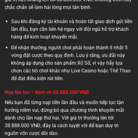
chắc chắn sẽ làm hài lòng mọi tân binh.
Sau khi đăng ký tài khoản và hoàn tất giao dịch gửi tiền
lần đầu, bạn cần liên hệ ngay với đội ngũ hỗ trợ khách
hàng để kích hoạt khuyến mãi.
Để nhận thưởng, người chơi phải hoàn thành ít nhất 5
vòng đặt cược theo quy định. Lưu ý rằng, ưu đãi này
không áp dụng cho sản phẩm Xổ Số, vì vậy hãy lựa
chọn các trò chơi khác như Live Casino hoặc Thể Thao
để đạt điều kiện rút tiền.
Nạp lần hai – Rinh về 38.888.000 VNĐ
Nếu bạn đã từng nạp tiền lần đầu và muốn tiếp tục tận
hưởng niềm vui, đừng bỏ qua chương trình khuyến mãi
dành cho lần nạp thứ hai. Với giá trị thưởng lên tới
38.888.000 VNĐ, đây là cách tuyệt vời để bạn duy trì
nguồn vốn cược dồi dào.