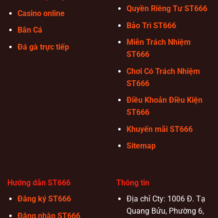
Quyền Riêng Tư ST666
Casino online
Bảo Trì ST666
Bắn Cá
Miễn Trách Nhiệm
Đá gà trực tiếp
ST666
Chơi Có Trách Nhiệm
ST666
Điều Khoản Điều Kiện
ST666
Khuyến mãi ST666
Sitemap
Hướng dẫn ST666
Thông tin
Đăng ký ST666
Địa chỉ Cty: 1006 Đ. Tạ
Quang Bửu, Phường 6,
Đăng nhập ST666