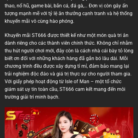
thao, nổ hũ, game bài, bắn cá, đá gà,… Đơn vị còn gây ấn
tượng mạnh mẽ với tỷ lệ ăn thưởng cạnh tranh và hệ thống
khuyến mãi vô cùng hào phóng.
Khuyến mãi ST666 được thiết kế như một món quà tri ân
dành riêng cho các thành viên chính thức. Không chỉ nhằm
thu hút người chơi mới, đây còn là cách nhà cái bày tỏ lòng
biết ơn đối với những khách hàng đã gắn bó lâu dài. Mỗi
chương trình đều được xây dựng tỉ mỉ, đảm bảo mang lại
trải nghiệm độc đáo và giá trị thực sự cho người tham gia.
Với giấy phép hoạt động từ Isle of Man – một tổ chức
giám sát uy tín toàn cầu, ST666 cam kết mang đến môi
trường giải trí minh bạch.