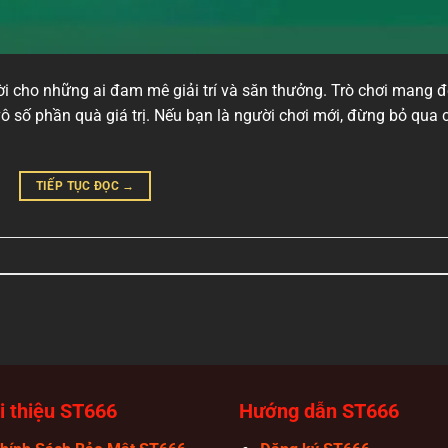
ời cho những ai đam mê giải trí và săn thưởng. Trò chơi mang 
ô số phần quà giá trị. Nếu bạn là người chơi mới, đừng bỏ qua 
TIẾP TỤC ĐỌC
→
i thiệu
ST666
Hướng dẫn ST666