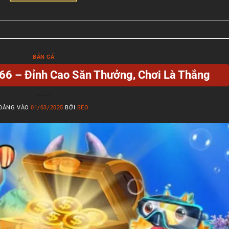
BẮN CÁ
6 – Đỉnh Cao Săn Thưởng, Chơi Là Thắng
ĐĂNG VÀO
01/03/2025
BỞI
SEO