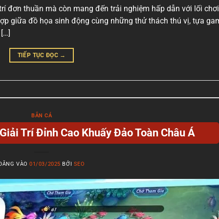
 trí đơn thuần mà còn mang đến trải nghiệm hấp dẫn với lối chơi
hợp giữa đồ họa sinh động cùng những thử thách thú vị, tựa ga
[…]
TIẾP TỤC ĐỌC
→
BẮN CÁ
iải Trí Đỉnh Cao Khuấy Đảo Toàn Châu Á
ĐĂNG VÀO
01/03/2025
BỞI
SEO