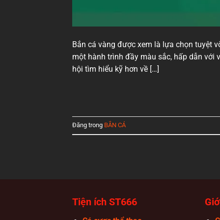
Bắn cá vàng được xem là lựa chọn tuyệt v
một hành trình đầy màu sắc, hấp dẫn với v
hội tìm hiểu kỹ hơn về […]
Đăng trong
BẮN CÁ
Tiện ích ST666
Giớ