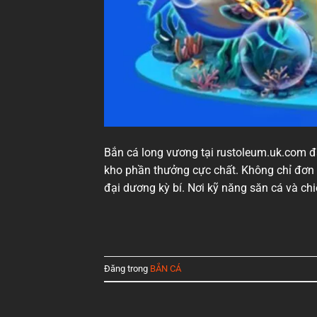
Bắn cá long vương tại rustoleum.uk.com đ
kho phần thưởng cực chất. Không chỉ đơn t
đại dương kỳ bí. Nơi kỹ năng săn cá và chi
Đăng trong
BẮN CÁ